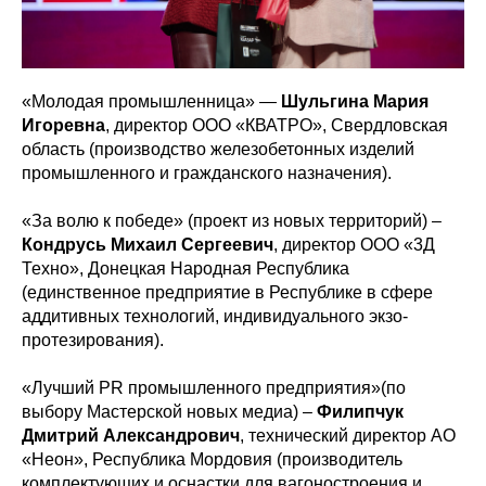
«Молодая промышленница» —
Шульгина Мария
Игоревна
, директор ООО «КВАТРО», Свердловская
область (производство железобетонных изделий
промышленного и гражданского назначения).
«За волю к победе» (проект из новых территорий) –
Кондрусь Михаил Сергеевич
, директор ООО «3Д
Техно», Донецкая Народная Республика
(единственное предприятие в Республике в сфере
аддитивных технологий, индивидуального экзо-
протезирования).
«Лучший PR промышленного предприятия»(по
выбору Мастерской новых медиа) –
Филипчук
Дмитрий Александрович
, технический директор АО
«Неон», Республика Мордовия (производитель
комплектующих и оснастки для вагоностроения и