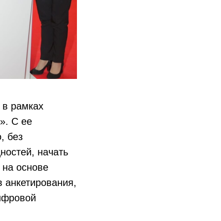
 в рамках
». С ее
, без
ностей, начать
 на основе
 анкетирования,
ифровой