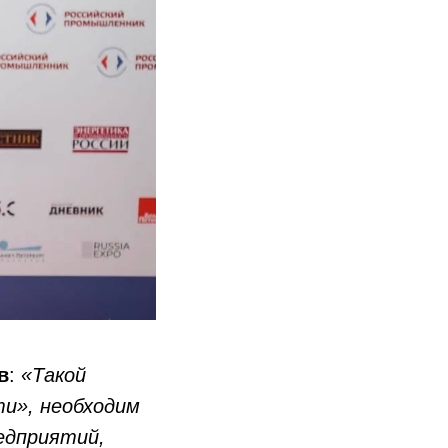
в
:
«Такой
и», необходим
едприятий,