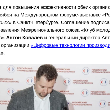
е для повышения эффективности обеих организ
ноября на Международном форуме-выставке «Р
022» в Санкт-Петербурге. Соглашение подписа
равления Межрегионального союза «Клуб моло
ов»
Антон Ковалев
и генеральный директор Ав
 организации
«Цифровые технологии производи
ко
.