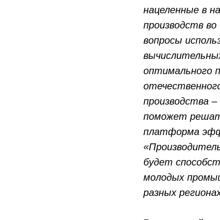
нацеленные в н
производств во
вопросы исполь
вычислительны
оптимального п
отечественного
производства –
поможет решат
платформа эфф
«Производитель
будет способст
молодых промыш
разных регионах