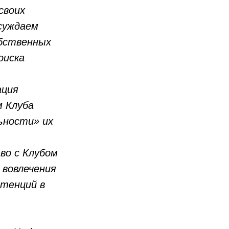
своих
бсуждаем
обственных
оиска
ация
м Клуба
ьности» их
во с Клубом
 вовлечения
етенций в