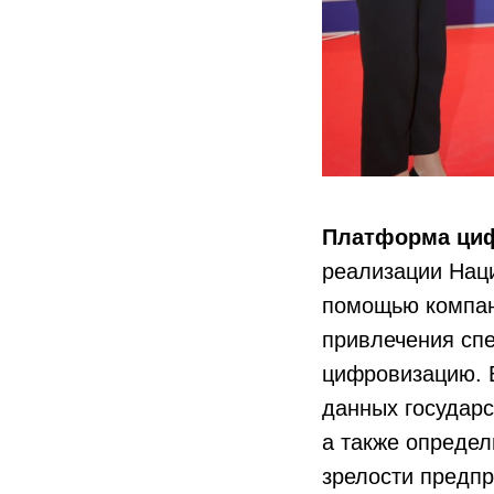
Платформа ци
реализации Наци
помощью компани
привлечения сп
цифровизацию. В
данных государс
а также опреде
зрелости предпр