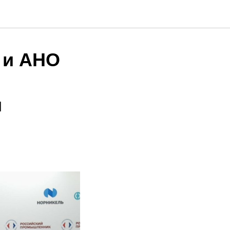
 и АНО
и