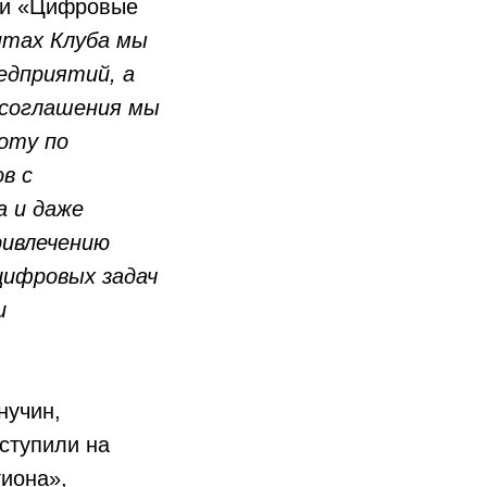
ии «Цифровые
нтах Клуба мы
едприятий, а
 соглашения мы
оту по
в с
а и даже
ривлечению
цифровых задач
и
нучин,
ступили на
иона»,