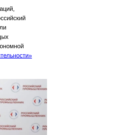
аций,
оссийский
ли
дых
тономной
тельности»