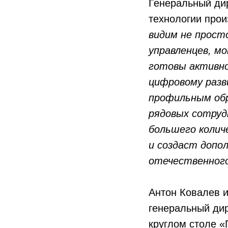
Генеральный ди
технологии про
видим не прост
управленцев, м
готовы активно
цифровому разв
профильным обр
рядовых сотруд
большего колич
и создаст допо
отечественного
Антон Ковалев 
генеральный дир
круглом столе 