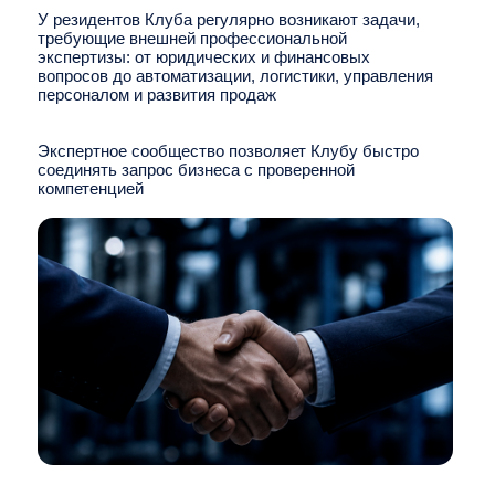
экспертная поддержка
участие в мероприятиях Клуба
сопровождение проектов
обмен практическими решениями
Наши эксперты
HR-консалтинг
Логиcтика
Сергей Высотский
Элла Деткова
Учредитель, генеральный
Собственник,
директор, ООО «Эйчар-Академия
ООО «Тетра Транс»