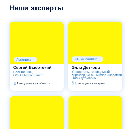
Автоматизация
IT-направление
Оксана Терентьева
Наталья Филиппова
Генеральный директор,
Генеральный директор,
ОА «НЕЛУМБО-
ООО «СППЛ»
АВТОМАТИЗАЦИЯ»
Нижегородская область
г. Санкт-Петербург
Промышленная логистика
PR, продвижение, брендинг
Руслан Манюров
Оксана Кашенко
Генеральный директор,
Собственник,
ООО «НТС»
Креативное агентство
DREAMEDIA
г. Москва
г. Москва
Стать частью
экспертного сообщества
Клуба