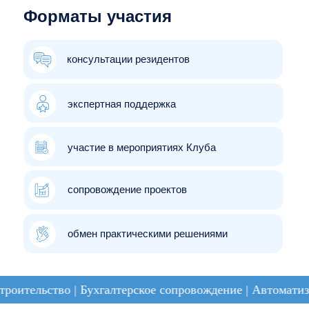
Эллы Детковой»
Свердловская область
Краснодарский край
Деятельность технопарков
IT-направление
Михаил Еремин
Сергей Михайлов
Коммерческий директор,
Генеральный директор,
ООО «УК «Технопарк- Потанино»
ООО «ВИПАКС+»
Челябинская область
Пермский край
ВЭД
Бухгалтерские услуги
Сурана Раднаева
Ольга Сорокина
Генеральный директор,
Директор, учредитель,
ООО «СИНОРУСС»
ООО «1+1»
г. Москва
Алтайский край
оительство | Бухгалтерское сопровождение | Автоматизац