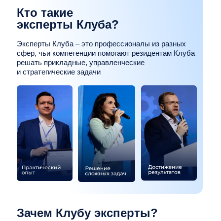
Зачем Клубу эксперты?
У резидентов Клуба регулярно возникают задачи,
требующие внешней профессиональной
экспертизы: от юридических и финансовых
вопросов до автоматизации, логистики, управления
персоналом и развития продаж
Экспертное сообщество позволяет Клубу быстро
соединять запрос бизнеса с проверенной
компетенцией
Форматы участия
консультации резидентов