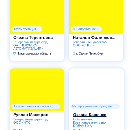
Согласен(а) на обработку персональных данных
Отправить заявку
info-kmp@yandex.ru
+7 (900) 078-78-30
© 2018 Клуб молодых промышленников