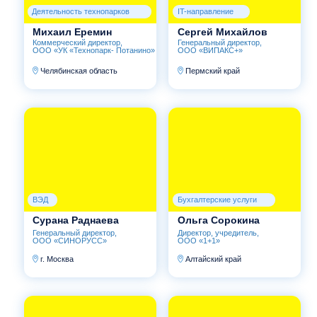
Если ваши компетенции помогают промышленным
компаниям решать прикладные, управленческие
или стратегические задачи,
подайте заявку
на вступление в Экспертное сообщество.
Оставьте заявку,
чтобы мы с вами связались
Имя
Email
Телефон
Компания
Должность / специализация
Направление экспертизы
Краткое описание компетенций