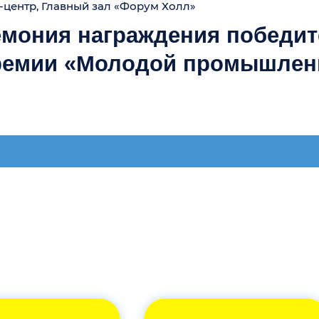
перационная эффективность
как выжить и расти за счёт рос
правления Межрегионального союза «Клуб молодых 
 Уральского макрорегионального центра СКБ Контур
Деятельность технопарков
IT-нап
ый директор ООО «Система планирования производст
Михаил Еремин
Сер
уб молодых промышленников»
ьный директор,
Коммерческий директор,
Генера
я Эллы Детковой»
ООО «УК «Технопарк- Потанино»
ООО «
роектов ГК «Галэкс»
ай
Челябинская область
Перм
директор ООО «Креатив Вей»