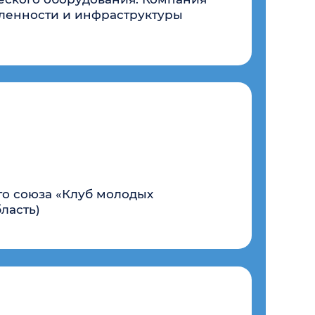
 лауреатов
да»