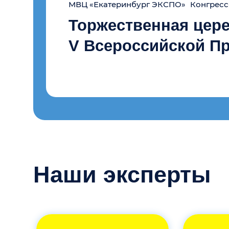
Стенд СКБ Контур
Панельная сессия: «О
производственных МСП: 
решений»
Модератор:
Председатель 
Ковалев Антон Иванович,
Приглашены к участию:
директор
Арсланов Дмитрий Ильдарович,
Логиcтика
HR-консалтинг
Генеральн
Филиппова Наталья Борисовна,
Сергей Высотский
Элла Деткова
эксперт Межрегионального союза «Кл
Собственник,
Учредитель, генерал
ООО «Тетра Транс»
ООО «Эйчар-Академи
Менеджер п
Бекетов Андрей Анатольевич,
Свердловская область
Краснодарский кр
Генеральный 
Чуркин Андрей Алексеевич,
12:30 - 14:00