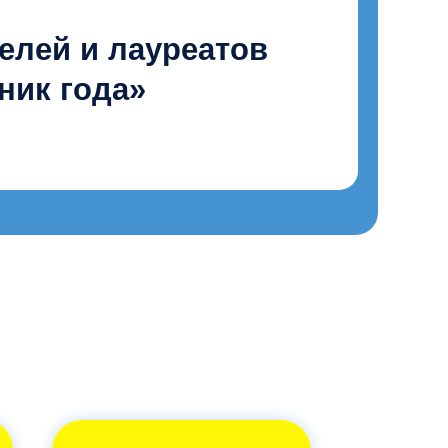
сийских IT-
промышленников»
равление
ва и логистики»,
гей Михайлов
льный директор,
ВИПАКС+»
ский край