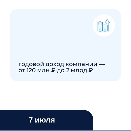
годовой доход компании —
от 120 млн ₽ до 2 млрд ₽
возрас
7 июля
ышленников на ИННОПРОМе. На летней террасе комп
ый фуршет, ароматный кофе, свежие лимонады, фотозо