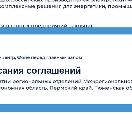
 Главный зал «Форум Холл»
ия награждения победителей и
ии «Молодой промышленник го