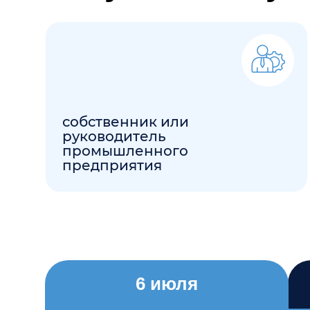
собственник или
руководитель
промышленного
предприятия
6 июля
10:00 - 13:00
ул. Кирова, 40б, 5 этаж
WELCOME-БРАНЧ
Старт программы Клуба молодых пром
Клуба — Тетра Транс — вас ждёт вкусн