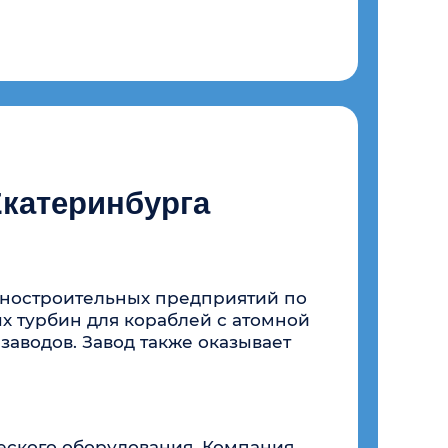
льных предприятий по
я кораблей с атомной
вод также оказывает
рудования. Компания
 инфраструктуры
луб молодых