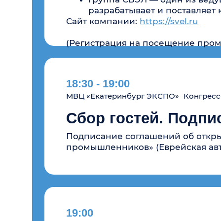
19:00
МВЦ «Екатеринбург ЭКСПО» Конгресс-центр,
Торжественная церемон
V Всероссийской Прем
Наши эксперты
11:00 - 12:00