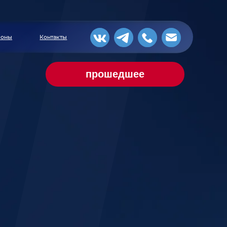
акты
прошедшее