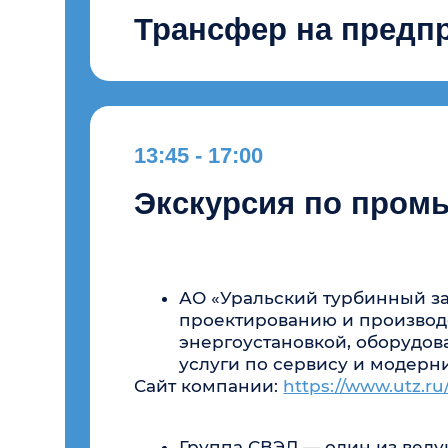
АО «Уральский турбинный завод» 
проектированию и производству п
энергоустановкой, оборудования с
услуги по сервису и модернизаци
Сайт компании:
https://www.utz.ru/
Группа СВЭЛ — один из ведущих р
разрабатывает и поставляет комп
Сайт компании:
https://svel.ru
(Регистрация на посещение промышле
18:30 - 19:00
МВЦ «Екатеринбург ЭКСПО» Конгресс-центр,
Сбор гостей. Подписан
Подписание соглашений об открытии 
промышленников» (Еврейская автономн