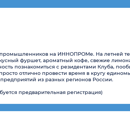
 познакомиться с резидентами Клуба, пообщаться со 
то отлично провести время в кругу единомышленнико
риятий из разных регионов России.
ся предварительная регистрация)
тие
енным предприятиям г. Екатери