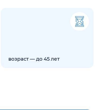
т — до 45 лет
ании-эксперта
на и лёгкий