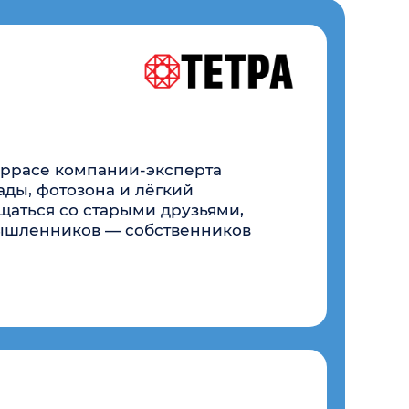
старыми друзьями,
в — собственников
нбурга