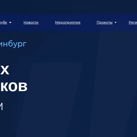
Новости
Мероприятия
Проекты
Регионы
Конт
ург
х
ов