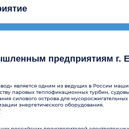
является одним из ведущих в России машиностроите
аровых теплофикационных турбин, судовых турбин дл
илового острова для мусоросжигательных заводов. За
и энергетического оборудования.
оссийских производителей электротехнического обо
лексные решения для энергетики, промышленности и
нных предприятий закрыта)
 Фойе перед главным залом
ия соглашений
региональных отделений Межрегионального союза «К
ая область, Пермский край, Тюменская область)